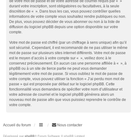
de votre mot de passe et de votre adresse de courriel requis par « »
durant votre inscription, sont obligatoires ou facultatives, à la seule
discrétion de « ». Dans tous les cas, vous pouvez contrôler quelles
informations de votre compte vous souhaitez rendre publiques ou non.
De plus, vous pouvez décider de vous abonner ou non à la liste de
diffusion du logiciel phpBB depuis une option disponible sur votre
compte.
Votre mot de passe est chiffré (par un chiffrage à sens unique) afin qu’il
soit sécurisé. Cependant, il est recommandé de ne pas utiliser le même
mot de passe sur plusieurs sites internet différents. Votre mot de passe
est le moyen d’accès à votre compte sur « », veillez donc à le
conservez précieusement. En aucun cas une personne affiliée à « », à
phpBB ou à un site de tierce partie ne peut vous demander
légitimement votre mot de passe. Si vous oubliez le mot de passe de
votre compte, vous pouvez utiliser la fonction « J’ai perdu mon mot de
passe » qui est proposée par défaut sur le logiciel phpBB. Cette
fonctionnalité vous demandera de spécifier votre nom d’utilisateur et
votre adresse de courriel et le logiciel phpBB générera alors un
nouveau mot de passe afin que vous puissiez reprendre le contrôle de
votre compte.
Accueil du forum
Nous contacter
Développé par
phpBB
® Forum Software © phpBB Limited