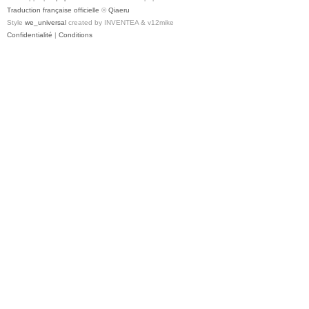
Traduction française officielle
©
Qiaeru
Style
we_universal
created by INVENTEA & v12mike
Confidentialité
|
Conditions