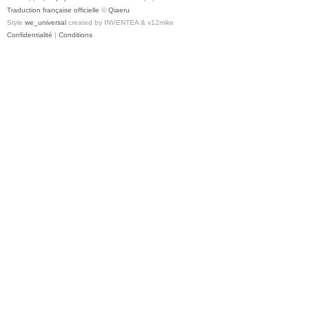
Traduction française officielle
©
Qiaeru
Style
we_universal
created by INVENTEA & v12mike
Confidentialité
|
Conditions