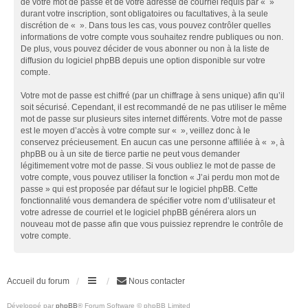
de votre mot de passe et de votre adresse de courriel requis par « »
durant votre inscription, sont obligatoires ou facultatives, à la seule
discrétion de « ». Dans tous les cas, vous pouvez contrôler quelles
informations de votre compte vous souhaitez rendre publiques ou non.
De plus, vous pouvez décider de vous abonner ou non à la liste de
diffusion du logiciel phpBB depuis une option disponible sur votre
compte.
Votre mot de passe est chiffré (par un chiffrage à sens unique) afin qu’il
soit sécurisé. Cependant, il est recommandé de ne pas utiliser le même
mot de passe sur plusieurs sites internet différents. Votre mot de passe
est le moyen d’accès à votre compte sur « », veillez donc à le
conservez précieusement. En aucun cas une personne affiliée à « », à
phpBB ou à un site de tierce partie ne peut vous demander
légitimement votre mot de passe. Si vous oubliez le mot de passe de
votre compte, vous pouvez utiliser la fonction « J’ai perdu mon mot de
passe » qui est proposée par défaut sur le logiciel phpBB. Cette
fonctionnalité vous demandera de spécifier votre nom d’utilisateur et
votre adresse de courriel et le logiciel phpBB générera alors un
nouveau mot de passe afin que vous puissiez reprendre le contrôle de
votre compte.
Accueil du forum
Nous contacter
Développé par
phpBB
® Forum Software © phpBB Limited