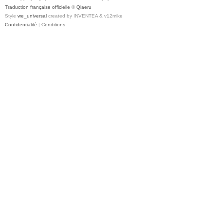
Traduction française officielle
©
Qiaeru
Style
we_universal
created by INVENTEA & v12mike
Confidentialité
|
Conditions