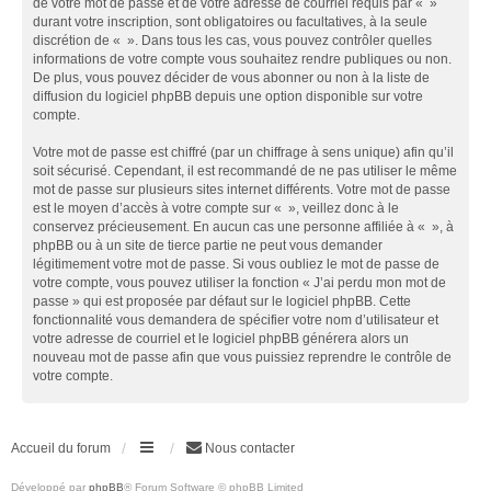
de votre mot de passe et de votre adresse de courriel requis par « »
durant votre inscription, sont obligatoires ou facultatives, à la seule
discrétion de « ». Dans tous les cas, vous pouvez contrôler quelles
informations de votre compte vous souhaitez rendre publiques ou non.
De plus, vous pouvez décider de vous abonner ou non à la liste de
diffusion du logiciel phpBB depuis une option disponible sur votre
compte.
Votre mot de passe est chiffré (par un chiffrage à sens unique) afin qu’il
soit sécurisé. Cependant, il est recommandé de ne pas utiliser le même
mot de passe sur plusieurs sites internet différents. Votre mot de passe
est le moyen d’accès à votre compte sur « », veillez donc à le
conservez précieusement. En aucun cas une personne affiliée à « », à
phpBB ou à un site de tierce partie ne peut vous demander
légitimement votre mot de passe. Si vous oubliez le mot de passe de
votre compte, vous pouvez utiliser la fonction « J’ai perdu mon mot de
passe » qui est proposée par défaut sur le logiciel phpBB. Cette
fonctionnalité vous demandera de spécifier votre nom d’utilisateur et
votre adresse de courriel et le logiciel phpBB générera alors un
nouveau mot de passe afin que vous puissiez reprendre le contrôle de
votre compte.
Accueil du forum
Nous contacter
Développé par
phpBB
® Forum Software © phpBB Limited