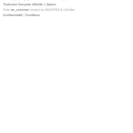
Traduction française officielle
©
Qiaeru
Style
we_universal
created by INVENTEA & v12mike
Confidentialité
|
Conditions