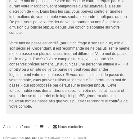
de votre mot de passe et de votre adresse de courriel requis par « »
durant votre inscription, sont obligatoires ou facultatives, à la seule
discrétion de « ». Dans tous les cas, vous pouvez contrôler quelles
informations de votre compte vous souhaitez rendre publiques ou non.
De plus, vous pouvez décider de vous abonner ou non à la liste de
diffusion du logiciel phpBB depuis une option disponible sur votre
compte.
Votre mot de passe est chiffré (par un chiffrage à sens unique) afin qu’il
soit sécurisé. Cependant, il est recommandé de ne pas utiliser le même
mot de passe sur plusieurs sites internet différents. Votre mot de passe
est le moyen d’accès à votre compte sur « », veillez donc à le
conservez précieusement. En aucun cas une personne affiliée à « », à
phpBB ou à un site de tierce partie ne peut vous demander
légitimement votre mot de passe. Si vous oubliez le mot de passe de
votre compte, vous pouvez utiliser la fonction « J’ai perdu mon mot de
passe » qui est proposée par défaut sur le logiciel phpBB. Cette
fonctionnalité vous demandera de spécifier votre nom d’utilisateur et
votre adresse de courriel et le logiciel phpBB générera alors un
nouveau mot de passe afin que vous puissiez reprendre le contrôle de
votre compte.
Accueil du forum
Nous contacter
Développé par
phpBB
® Forum Software © phpBB Limited