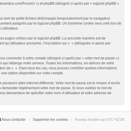
://clubsardou.com/Forum2 ») et phpBB (désigné ci-après par « logiciel phpBB »
 sont de petits fichiers téléchargés temporairement par le navigateur
quement assignés par le logiciel phpBB. Un troisième cookie sera créé lors de
’utilisateur.
les pages créées par le logiciel phpBB. La seconde manière est de
t qu’utilisateur anonyme, l’inscription sur « » (désignée ci-après par
ous connecter à votre compte (désigné ci-après par « votre mot de passe »)
s qui héberge notre serveur. Toutes les informations, en-dehors de votre
rétion de « ». Dans tous les cas, vous pouvez contrôler quelles informations
 une option disponible sur votre compte.
r plusieurs sites internet différents. Votre mot de passe est le moyen d’accès
us demander légitimement votre mot de passe. Si vous oubliez le mot de
vous demandera de spécifier votre nom d’utilisateur et votre adresse de
Nous contacter
Supprimer les cookies
Fuseau horaire sur
UTC+02:00