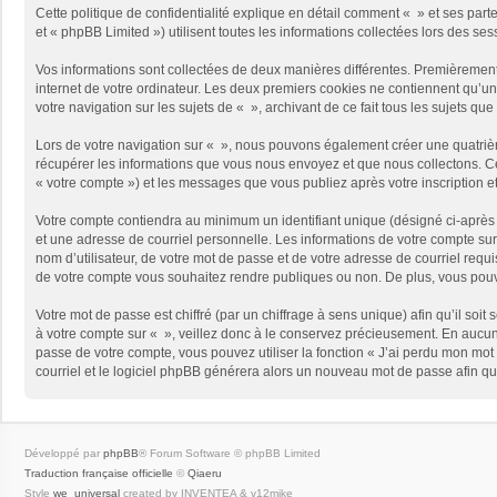
Cette politique de confidentialité explique en détail comment « » et ses part
et « phpBB Limited ») utilisent toutes les informations collectées lors des ses
Vos informations sont collectées de deux manières différentes. Premièrement,
internet de votre ordinateur. Les deux premiers cookies ne contiennent qu’un 
votre navigation sur les sujets de « », archivant de ce fait tous les sujets qu
Lors de votre navigation sur « », nous pouvons également créer une quatriè
récupérer les informations que vous nous envoyez et que nous collectons. Cec
« votre compte ») et les messages que vous publiez après votre inscription e
Votre compte contiendra au minimum un identifiant unique (désigné ci-après 
et une adresse de courriel personnelle. Les informations de votre compte sur
nom d’utilisateur, de votre mot de passe et de votre adresse de courriel requi
de votre compte vous souhaitez rendre publiques ou non. De plus, vous pouve
Votre mot de passe est chiffré (par un chiffrage à sens unique) afin qu’il so
à votre compte sur « », veillez donc à le conservez précieusement. En aucun
passe de votre compte, vous pouvez utiliser la fonction « J’ai perdu mon mot 
courriel et le logiciel phpBB générera alors un nouveau mot de passe afin qu
Développé par
phpBB
® Forum Software © phpBB Limited
Traduction française officielle
©
Qiaeru
Style
we_universal
created by INVENTEA & v12mike