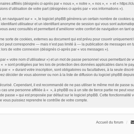
enaires affiliés (désignés ci-après par « nous », « notre », « nos », « » et « https
sions d’utilisation de votre part (désignées ci-après par « vos informations »).
 en naviguant sur « », le logiciel phpBB génèrera un certain nombre de cookies qui
identifiant utilisateur et un identifiant anonyme de session qui vous sont automati
e vous avez consultés et permettant d’améliorer votre confort de navigation en tant qu
me sorte de cookies, externes au document qui est prévu pour couvrir uniquement 
i peut correspondre — mais n’est pas limité à — la publication de messages en tan
t lors de votre connexion (désignés ci-après par « vos messages »).
par « votre nom d’utilisateur ») et un mot de passe personnel vous permettant de v
 « » sont protégées par les lois de protection des données applicables dans le pay
s par « » durant votre inscription, sont obligatoires ou facultatives, à la seule disc
z décider de vous abonner ou non à la liste de diffusion du logiciel phpBB depuis
it sécurisé. Cependant, il est recommandé de ne pas utiliser le même mot de passe su
 cas une personne affiliée à « », à phpBB ou à un site de tierce partie ne peut vo
de passe » qui est proposée par défaut sur le logiciel phpBB. Cette fonctionnalité 
e vous puissiez reprendre le contrôle de votre compte.
Accueil du forum