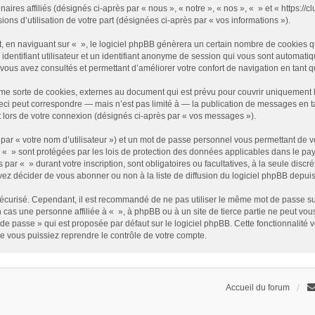
enaires affiliés (désignés ci-après par « nous », « notre », « nos », « » et « https
sions d’utilisation de votre part (désignées ci-après par « vos informations »).
 en naviguant sur « », le logiciel phpBB génèrera un certain nombre de cookies qui
identifiant utilisateur et un identifiant anonyme de session qui vous sont automati
e vous avez consultés et permettant d’améliorer votre confort de navigation en tant qu
me sorte de cookies, externes au document qui est prévu pour couvrir uniquement 
i peut correspondre — mais n’est pas limité à — la publication de messages en tan
t lors de votre connexion (désignés ci-après par « vos messages »).
par « votre nom d’utilisateur ») et un mot de passe personnel vous permettant de v
 « » sont protégées par les lois de protection des données applicables dans le pay
s par « » durant votre inscription, sont obligatoires ou facultatives, à la seule disc
z décider de vous abonner ou non à la liste de diffusion du logiciel phpBB depuis
it sécurisé. Cependant, il est recommandé de ne pas utiliser le même mot de passe su
 cas une personne affiliée à « », à phpBB ou à un site de tierce partie ne peut vo
de passe » qui est proposée par défaut sur le logiciel phpBB. Cette fonctionnalité 
e vous puissiez reprendre le contrôle de votre compte.
Accueil du forum