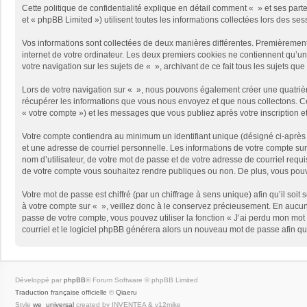
Cette politique de confidentialité explique en détail comment « » et ses part
et « phpBB Limited ») utilisent toutes les informations collectées lors des ses
Vos informations sont collectées de deux manières différentes. Premièrement,
internet de votre ordinateur. Les deux premiers cookies ne contiennent qu’un 
votre navigation sur les sujets de « », archivant de ce fait tous les sujets qu
Lors de votre navigation sur « », nous pouvons également créer une quatriè
récupérer les informations que vous nous envoyez et que nous collectons. Cec
« votre compte ») et les messages que vous publiez après votre inscription e
Votre compte contiendra au minimum un identifiant unique (désigné ci-après 
et une adresse de courriel personnelle. Les informations de votre compte sur
nom d’utilisateur, de votre mot de passe et de votre adresse de courriel requi
de votre compte vous souhaitez rendre publiques ou non. De plus, vous pouve
Votre mot de passe est chiffré (par un chiffrage à sens unique) afin qu’il so
à votre compte sur « », veillez donc à le conservez précieusement. En aucun
passe de votre compte, vous pouvez utiliser la fonction « J’ai perdu mon mot 
courriel et le logiciel phpBB générera alors un nouveau mot de passe afin qu
Développé par
phpBB
® Forum Software © phpBB Limited
Traduction française officielle
©
Qiaeru
Style
we_universal
created by INVENTEA & v12mike