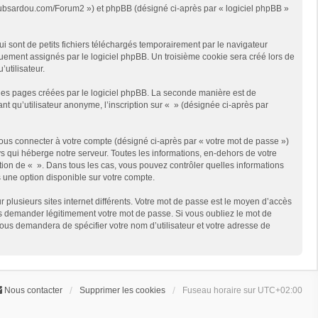
://clubsardou.com/Forum2 ») et phpBB (désigné ci-après par « logiciel phpBB »
 sont de petits fichiers téléchargés temporairement par le navigateur
quement assignés par le logiciel phpBB. Un troisième cookie sera créé lors de
’utilisateur.
les pages créées par le logiciel phpBB. La seconde manière est de
t qu’utilisateur anonyme, l’inscription sur « » (désignée ci-après par
ous connecter à votre compte (désigné ci-après par « votre mot de passe »)
s qui héberge notre serveur. Toutes les informations, en-dehors de votre
rétion de « ». Dans tous les cas, vous pouvez contrôler quelles informations
 une option disponible sur votre compte.
r plusieurs sites internet différents. Votre mot de passe est le moyen d’accès
us demander légitimement votre mot de passe. Si vous oubliez le mot de
vous demandera de spécifier votre nom d’utilisateur et votre adresse de
Nous contacter
Supprimer les cookies
Fuseau horaire sur
UTC+02:00