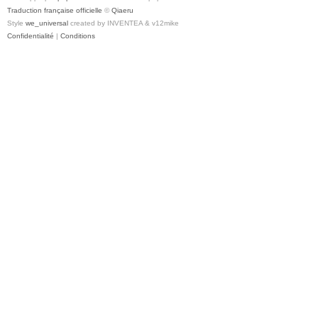
Traduction française officielle
©
Qiaeru
Style
we_universal
created by INVENTEA & v12mike
Confidentialité
|
Conditions