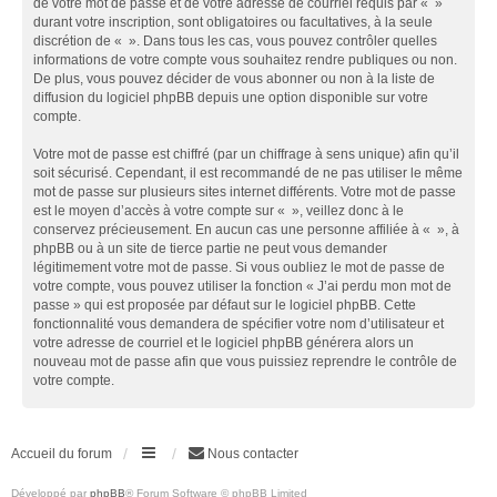
de votre mot de passe et de votre adresse de courriel requis par « »
durant votre inscription, sont obligatoires ou facultatives, à la seule
discrétion de « ». Dans tous les cas, vous pouvez contrôler quelles
informations de votre compte vous souhaitez rendre publiques ou non.
De plus, vous pouvez décider de vous abonner ou non à la liste de
diffusion du logiciel phpBB depuis une option disponible sur votre
compte.
Votre mot de passe est chiffré (par un chiffrage à sens unique) afin qu’il
soit sécurisé. Cependant, il est recommandé de ne pas utiliser le même
mot de passe sur plusieurs sites internet différents. Votre mot de passe
est le moyen d’accès à votre compte sur « », veillez donc à le
conservez précieusement. En aucun cas une personne affiliée à « », à
phpBB ou à un site de tierce partie ne peut vous demander
légitimement votre mot de passe. Si vous oubliez le mot de passe de
votre compte, vous pouvez utiliser la fonction « J’ai perdu mon mot de
passe » qui est proposée par défaut sur le logiciel phpBB. Cette
fonctionnalité vous demandera de spécifier votre nom d’utilisateur et
votre adresse de courriel et le logiciel phpBB générera alors un
nouveau mot de passe afin que vous puissiez reprendre le contrôle de
votre compte.
Accueil du forum
Nous contacter
Développé par
phpBB
® Forum Software © phpBB Limited