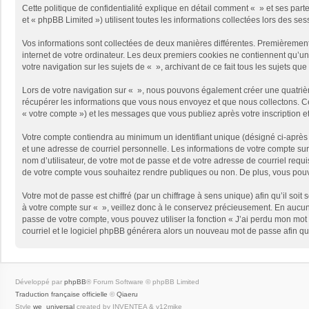
Cette politique de confidentialité explique en détail comment « » et ses part
et « phpBB Limited ») utilisent toutes les informations collectées lors des ses
Vos informations sont collectées de deux manières différentes. Premièrement,
internet de votre ordinateur. Les deux premiers cookies ne contiennent qu’un 
votre navigation sur les sujets de « », archivant de ce fait tous les sujets qu
Lors de votre navigation sur « », nous pouvons également créer une quatriè
récupérer les informations que vous nous envoyez et que nous collectons. Cec
« votre compte ») et les messages que vous publiez après votre inscription e
Votre compte contiendra au minimum un identifiant unique (désigné ci-après 
et une adresse de courriel personnelle. Les informations de votre compte sur
nom d’utilisateur, de votre mot de passe et de votre adresse de courriel requi
de votre compte vous souhaitez rendre publiques ou non. De plus, vous pouve
Votre mot de passe est chiffré (par un chiffrage à sens unique) afin qu’il so
à votre compte sur « », veillez donc à le conservez précieusement. En aucun
passe de votre compte, vous pouvez utiliser la fonction « J’ai perdu mon mot 
courriel et le logiciel phpBB générera alors un nouveau mot de passe afin qu
Développé par
phpBB
® Forum Software © phpBB Limited
Traduction française officielle
©
Qiaeru
Style
we_universal
created by INVENTEA & v12mike