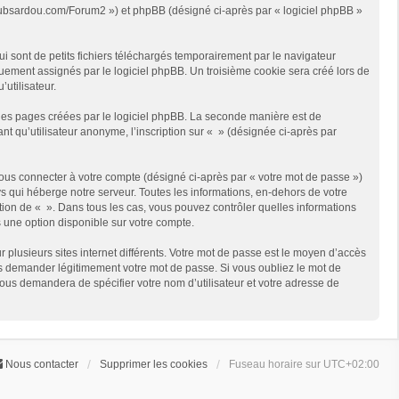
://clubsardou.com/Forum2 ») et phpBB (désigné ci-après par « logiciel phpBB »
 sont de petits fichiers téléchargés temporairement par le navigateur
quement assignés par le logiciel phpBB. Un troisième cookie sera créé lors de
’utilisateur.
les pages créées par le logiciel phpBB. La seconde manière est de
t qu’utilisateur anonyme, l’inscription sur « » (désignée ci-après par
ous connecter à votre compte (désigné ci-après par « votre mot de passe »)
s qui héberge notre serveur. Toutes les informations, en-dehors de votre
rétion de « ». Dans tous les cas, vous pouvez contrôler quelles informations
 une option disponible sur votre compte.
r plusieurs sites internet différents. Votre mot de passe est le moyen d’accès
us demander légitimement votre mot de passe. Si vous oubliez le mot de
vous demandera de spécifier votre nom d’utilisateur et votre adresse de
Nous contacter
Supprimer les cookies
Fuseau horaire sur
UTC+02:00