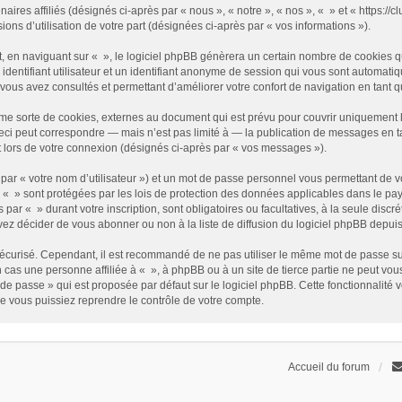
enaires affiliés (désignés ci-après par « nous », « notre », « nos », « » et « https
sions d’utilisation de votre part (désignées ci-après par « vos informations »).
 en naviguant sur « », le logiciel phpBB génèrera un certain nombre de cookies qui
identifiant utilisateur et un identifiant anonyme de session qui vous sont automati
e vous avez consultés et permettant d’améliorer votre confort de navigation en tant qu
me sorte de cookies, externes au document qui est prévu pour couvrir uniquement 
i peut correspondre — mais n’est pas limité à — la publication de messages en tan
t lors de votre connexion (désignés ci-après par « vos messages »).
par « votre nom d’utilisateur ») et un mot de passe personnel vous permettant de v
 « » sont protégées par les lois de protection des données applicables dans le pay
s par « » durant votre inscription, sont obligatoires ou facultatives, à la seule disc
z décider de vous abonner ou non à la liste de diffusion du logiciel phpBB depuis
it sécurisé. Cependant, il est recommandé de ne pas utiliser le même mot de passe su
 cas une personne affiliée à « », à phpBB ou à un site de tierce partie ne peut vo
de passe » qui est proposée par défaut sur le logiciel phpBB. Cette fonctionnalité 
e vous puissiez reprendre le contrôle de votre compte.
Accueil du forum