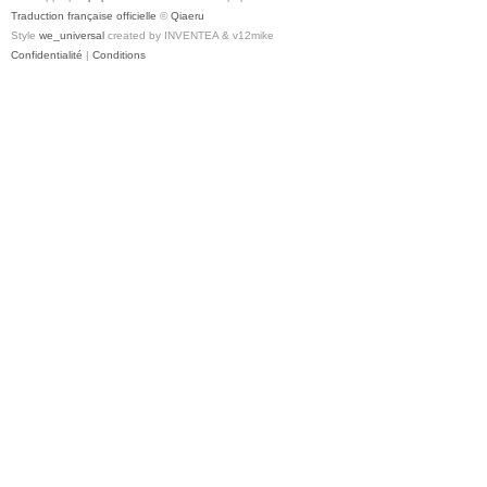
Traduction française officielle
©
Qiaeru
Style
we_universal
created by INVENTEA & v12mike
Confidentialité
|
Conditions