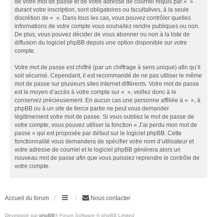
de votre mot de passe et de votre adresse de courriel requis par « »
durant votre inscription, sont obligatoires ou facultatives, à la seule
discrétion de « ». Dans tous les cas, vous pouvez contrôler quelles
informations de votre compte vous souhaitez rendre publiques ou non.
De plus, vous pouvez décider de vous abonner ou non à la liste de
diffusion du logiciel phpBB depuis une option disponible sur votre
compte.
Votre mot de passe est chiffré (par un chiffrage à sens unique) afin qu’il
soit sécurisé. Cependant, il est recommandé de ne pas utiliser le même
mot de passe sur plusieurs sites internet différents. Votre mot de passe
est le moyen d’accès à votre compte sur « », veillez donc à le
conservez précieusement. En aucun cas une personne affiliée à « », à
phpBB ou à un site de tierce partie ne peut vous demander
légitimement votre mot de passe. Si vous oubliez le mot de passe de
votre compte, vous pouvez utiliser la fonction « J’ai perdu mon mot de
passe » qui est proposée par défaut sur le logiciel phpBB. Cette
fonctionnalité vous demandera de spécifier votre nom d’utilisateur et
votre adresse de courriel et le logiciel phpBB générera alors un
nouveau mot de passe afin que vous puissiez reprendre le contrôle de
votre compte.
Accueil du forum
Nous contacter
Développé par
phpBB
® Forum Software © phpBB Limited