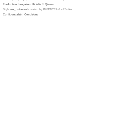
Traduction française officielle
©
Qiaeru
Style
we_universal
created by INVENTEA & v12mike
Confidentialité
|
Conditions