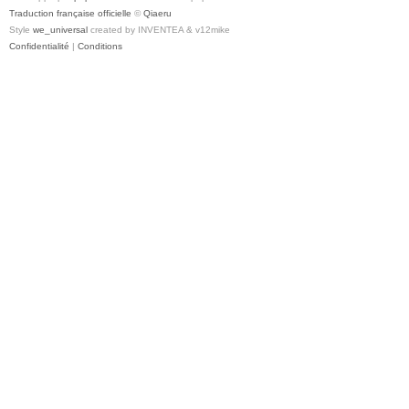
Traduction française officielle
©
Qiaeru
Style
we_universal
created by INVENTEA & v12mike
Confidentialité
|
Conditions