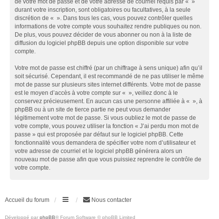
de votre mot de passe et de votre adresse de courriel requis par « »
durant votre inscription, sont obligatoires ou facultatives, à la seule
discrétion de « ». Dans tous les cas, vous pouvez contrôler quelles
informations de votre compte vous souhaitez rendre publiques ou non.
De plus, vous pouvez décider de vous abonner ou non à la liste de
diffusion du logiciel phpBB depuis une option disponible sur votre
compte.
Votre mot de passe est chiffré (par un chiffrage à sens unique) afin qu’il
soit sécurisé. Cependant, il est recommandé de ne pas utiliser le même
mot de passe sur plusieurs sites internet différents. Votre mot de passe
est le moyen d’accès à votre compte sur « », veillez donc à le
conservez précieusement. En aucun cas une personne affiliée à « », à
phpBB ou à un site de tierce partie ne peut vous demander
légitimement votre mot de passe. Si vous oubliez le mot de passe de
votre compte, vous pouvez utiliser la fonction « J’ai perdu mon mot de
passe » qui est proposée par défaut sur le logiciel phpBB. Cette
fonctionnalité vous demandera de spécifier votre nom d’utilisateur et
votre adresse de courriel et le logiciel phpBB générera alors un
nouveau mot de passe afin que vous puissiez reprendre le contrôle de
votre compte.
Accueil du forum
Nous contacter
Développé par
phpBB
® Forum Software © phpBB Limited