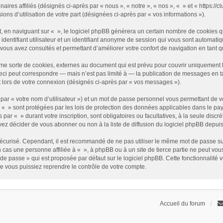
enaires affiliés (désignés ci-après par « nous », « notre », « nos », « » et « https
sions d’utilisation de votre part (désignées ci-après par « vos informations »).
 en naviguant sur « », le logiciel phpBB génèrera un certain nombre de cookies qui
identifiant utilisateur et un identifiant anonyme de session qui vous sont automati
e vous avez consultés et permettant d’améliorer votre confort de navigation en tant qu
me sorte de cookies, externes au document qui est prévu pour couvrir uniquement 
i peut correspondre — mais n’est pas limité à — la publication de messages en tan
t lors de votre connexion (désignés ci-après par « vos messages »).
par « votre nom d’utilisateur ») et un mot de passe personnel vous permettant de v
 « » sont protégées par les lois de protection des données applicables dans le pay
s par « » durant votre inscription, sont obligatoires ou facultatives, à la seule disc
z décider de vous abonner ou non à la liste de diffusion du logiciel phpBB depuis
it sécurisé. Cependant, il est recommandé de ne pas utiliser le même mot de passe su
 cas une personne affiliée à « », à phpBB ou à un site de tierce partie ne peut vo
de passe » qui est proposée par défaut sur le logiciel phpBB. Cette fonctionnalité 
e vous puissiez reprendre le contrôle de votre compte.
Accueil du forum