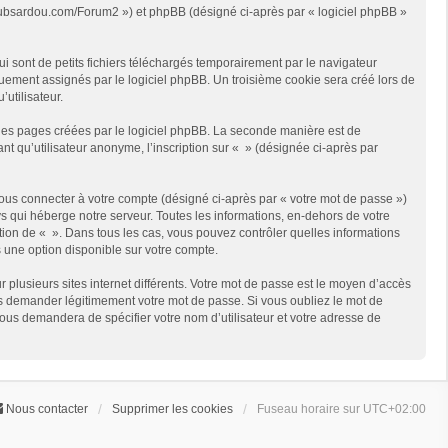
://clubsardou.com/Forum2 ») et phpBB (désigné ci-après par « logiciel phpBB »
 sont de petits fichiers téléchargés temporairement par le navigateur
quement assignés par le logiciel phpBB. Un troisième cookie sera créé lors de
’utilisateur.
les pages créées par le logiciel phpBB. La seconde manière est de
t qu’utilisateur anonyme, l’inscription sur « » (désignée ci-après par
ous connecter à votre compte (désigné ci-après par « votre mot de passe »)
s qui héberge notre serveur. Toutes les informations, en-dehors de votre
rétion de « ». Dans tous les cas, vous pouvez contrôler quelles informations
 une option disponible sur votre compte.
r plusieurs sites internet différents. Votre mot de passe est le moyen d’accès
us demander légitimement votre mot de passe. Si vous oubliez le mot de
vous demandera de spécifier votre nom d’utilisateur et votre adresse de
Nous contacter
Supprimer les cookies
Fuseau horaire sur
UTC+02:00