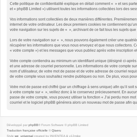
Cette politique de confidentialité explique en détail comment « » et ses part
et « phpBB Limited ») utilisent toutes les informations collectées lors des ses
Vos informations sont collectées de deux manières différentes. Premièrement,
internet de votre ordinateur. Les deux premiers cookies ne contiennent qu’un 
votre navigation sur les sujets de « », archivant de ce fait tous les sujets qu
Lors de votre navigation sur « », nous pouvons également créer une quatriè
récupérer les informations que vous nous envoyez et que nous collectons. Cec
« votre compte ») et les messages que vous publiez après votre inscription e
Votre compte contiendra au minimum un identifiant unique (désigné ci-après 
et une adresse de courriel personnelle. Les informations de votre compte sur
nom d’utilisateur, de votre mot de passe et de votre adresse de courriel requi
de votre compte vous souhaitez rendre publiques ou non. De plus, vous pouve
Votre mot de passe est chiffré (par un chiffrage à sens unique) afin qu’il so
à votre compte sur « », veillez donc à le conservez précieusement. En aucun
passe de votre compte, vous pouvez utiliser la fonction « J’ai perdu mon mot 
courriel et le logiciel phpBB générera alors un nouveau mot de passe afin qu
Développé par
phpBB
® Forum Software © phpBB Limited
Traduction française officielle
©
Qiaeru
Style
we_universal
created by INVENTEA & v12mike