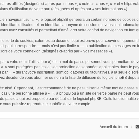
enaires affiliés (désignés ci-après par « nous », « notre », « nos », « » et « https
sions d’utilisation de votre part (désignées ci-après par « vos informations »).
 en naviguant sur « », le logiciel phpBB génèrera un certain nombre de cookies qui
identifiant utilisateur et un identifiant anonyme de session qui vous sont automati
e vous avez consultés et permettant d’améliorer votre confort de navigation en tant qu
me sorte de cookies, externes au document qui est prévu pour couvrir uniquement 
i peut correspondre — mais n’est pas limité à — la publication de messages en tan
t lors de votre connexion (désignés ci-après par « vos messages »).
par « votre nom d’utilisateur ») et un mot de passe personnel vous permettant de v
 « » sont protégées par les lois de protection des données applicables dans le pay
s par « » durant votre inscription, sont obligatoires ou facultatives, à la seule disc
z décider de vous abonner ou non à la liste de diffusion du logiciel phpBB depuis
it sécurisé. Cependant, il est recommandé de ne pas utiliser le même mot de passe su
 cas une personne affiliée à « », à phpBB ou à un site de tierce partie ne peut vo
de passe » qui est proposée par défaut sur le logiciel phpBB. Cette fonctionnalité 
e vous puissiez reprendre le contrôle de votre compte.
Accueil du forum