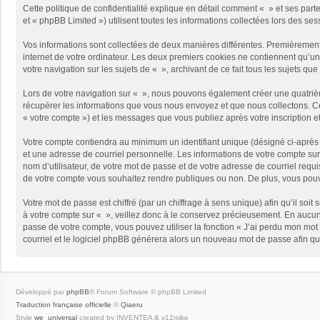
Cette politique de confidentialité explique en détail comment « » et ses part
et « phpBB Limited ») utilisent toutes les informations collectées lors des ses
Vos informations sont collectées de deux manières différentes. Premièrement,
internet de votre ordinateur. Les deux premiers cookies ne contiennent qu’un 
votre navigation sur les sujets de « », archivant de ce fait tous les sujets qu
Lors de votre navigation sur « », nous pouvons également créer une quatriè
récupérer les informations que vous nous envoyez et que nous collectons. Cec
« votre compte ») et les messages que vous publiez après votre inscription e
Votre compte contiendra au minimum un identifiant unique (désigné ci-après 
et une adresse de courriel personnelle. Les informations de votre compte sur
nom d’utilisateur, de votre mot de passe et de votre adresse de courriel requi
de votre compte vous souhaitez rendre publiques ou non. De plus, vous pouve
Votre mot de passe est chiffré (par un chiffrage à sens unique) afin qu’il so
à votre compte sur « », veillez donc à le conservez précieusement. En aucun
passe de votre compte, vous pouvez utiliser la fonction « J’ai perdu mon mot 
courriel et le logiciel phpBB générera alors un nouveau mot de passe afin qu
Développé par
phpBB
® Forum Software © phpBB Limited
Traduction française officielle
©
Qiaeru
Style
we_universal
created by INVENTEA & v12mike