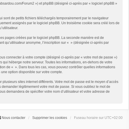
://clubsardou.com/Forum2 ») et phpBB (désigné ci-après par « logiciel phpBB »
 sont de petits fichiers téléchargés temporairement par le navigateur
quement assignés par le logiciel phpBB. Un troisième cookie sera créé lors de
’utilisateur.
les pages créées par le logiciel phpBB. La seconde manière est de
t qu’utilisateur anonyme, l’inscription sur « » (désignée ci-après par
ous connecter à votre compte (désigné ci-après par « votre mot de passe »)
s qui héberge notre serveur. Toutes les informations, en-dehors de votre
rétion de « ». Dans tous les cas, vous pouvez contrôler quelles informations
 une option disponible sur votre compte.
r plusieurs sites internet différents. Votre mot de passe est le moyen d’accès
us demander légitimement votre mot de passe. Si vous oubliez le mot de
vous demandera de spécifier votre nom d’utilisateur et votre adresse de
Nous contacter
Supprimer les cookies
Fuseau horaire sur
UTC+02:00