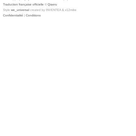
Traduction française officielle
©
Qiaeru
Style
we_universal
created by INVENTEA & v12mike
Confidentialité
|
Conditions