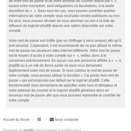
de votre mot de passe et de votre adresse de courriel requis par « »
durant votre inscription, sont obligatoires ou facultatives, à la seule
discrétion de « ». Dans tous les cas, vous pouvez contrôler quelles
informations de votre compte vous souhaitez rendre publiques ou non.
De plus, vous pouvez décider de vous abonner ou non à la liste de
diffusion du logiciel phpBB depuis une option disponible sur votre
compte.
Votre mot de passe est chiffré (par un chiffrage à sens unique) afin qu’il
soit sécurisé. Cependant, il est recommandé de ne pas utiliser le même
mot de passe sur plusieurs sites internet différents. Votre mot de passe
est le moyen d’accès à votre compte sur « », veillez donc à le
conservez précieusement. En aucun cas une personne affiliée à « », à
phpBB ou à un site de tierce partie ne peut vous demander
légitimement votre mot de passe. Si vous oubliez le mot de passe de
votre compte, vous pouvez utiliser la fonction « J’ai perdu mon mot de
passe » qui est proposée par défaut sur le logiciel phpBB. Cette
fonctionnalité vous demandera de spécifier votre nom d’utilisateur et
votre adresse de courriel et le logiciel phpBB générera alors un
nouveau mot de passe afin que vous puissiez reprendre le contrôle de
votre compte.
Accueil du forum
Nous contacter
Développé par
phpBB
® Forum Software © phpBB Limited