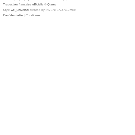
Traduction française officielle
©
Qiaeru
Style
we_universal
created by INVENTEA & v12mike
Confidentialité
|
Conditions