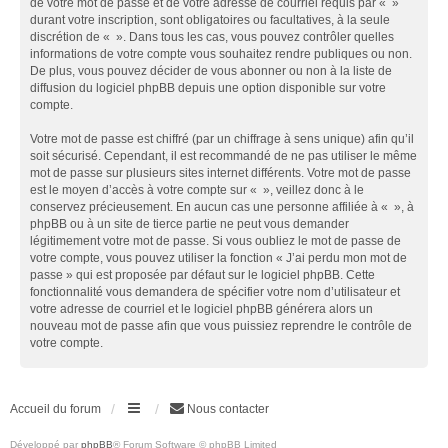
de votre mot de passe et de votre adresse de courriel requis par « »
durant votre inscription, sont obligatoires ou facultatives, à la seule
discrétion de « ». Dans tous les cas, vous pouvez contrôler quelles
informations de votre compte vous souhaitez rendre publiques ou non.
De plus, vous pouvez décider de vous abonner ou non à la liste de
diffusion du logiciel phpBB depuis une option disponible sur votre
compte.
Votre mot de passe est chiffré (par un chiffrage à sens unique) afin qu’il
soit sécurisé. Cependant, il est recommandé de ne pas utiliser le même
mot de passe sur plusieurs sites internet différents. Votre mot de passe
est le moyen d’accès à votre compte sur « », veillez donc à le
conservez précieusement. En aucun cas une personne affiliée à « », à
phpBB ou à un site de tierce partie ne peut vous demander
légitimement votre mot de passe. Si vous oubliez le mot de passe de
votre compte, vous pouvez utiliser la fonction « J’ai perdu mon mot de
passe » qui est proposée par défaut sur le logiciel phpBB. Cette
fonctionnalité vous demandera de spécifier votre nom d’utilisateur et
votre adresse de courriel et le logiciel phpBB générera alors un
nouveau mot de passe afin que vous puissiez reprendre le contrôle de
votre compte.
Accueil du forum
Nous contacter
Développé par
phpBB
® Forum Software © phpBB Limited