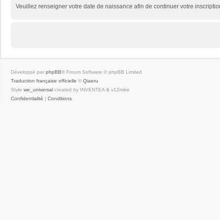
Veuillez renseigner votre date de naissance afin de continuer votre inscriptio
Développé par
phpBB
® Forum Software © phpBB Limited
Traduction française officielle
©
Qiaeru
Style
we_universal
created by INVENTEA & v12mike
Confidentialité
|
Conditions