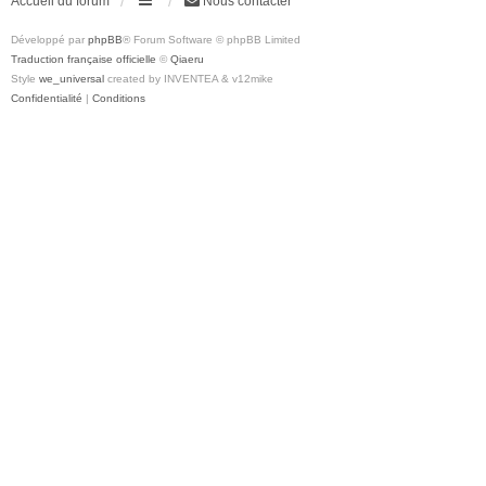
Accueil du forum
Nous contacter
Développé par
phpBB
® Forum Software © phpBB Limited
Traduction française officielle
©
Qiaeru
Style
we_universal
created by INVENTEA & v12mike
Confidentialité
|
Conditions