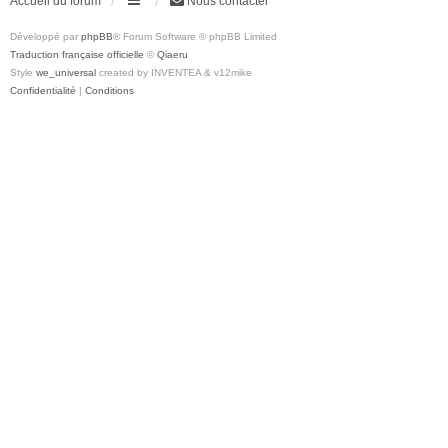
Accueil du forum
Nous contacter
Développé par
phpBB
® Forum Software © phpBB Limited
Traduction française officielle
©
Qiaeru
Style
we_universal
created by INVENTEA & v12mike
Confidentialité
|
Conditions