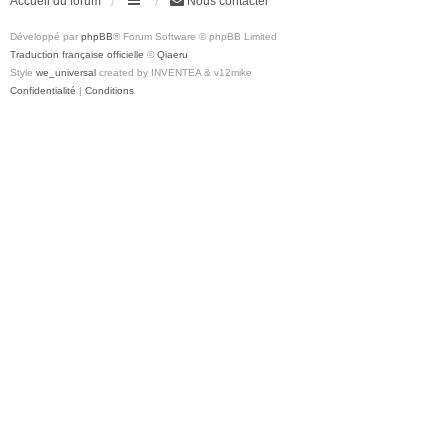
Accueil du forum
Nous contacter
Développé par
phpBB
® Forum Software © phpBB Limited
Traduction française officielle
©
Qiaeru
Style
we_universal
created by INVENTEA & v12mike
Confidentialité
|
Conditions