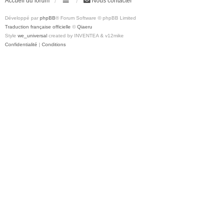
Accueil du forum
Nous contacter
Développé par
phpBB
® Forum Software © phpBB Limited
Traduction française officielle
©
Qiaeru
Style
we_universal
created by INVENTEA & v12mike
Confidentialité
|
Conditions