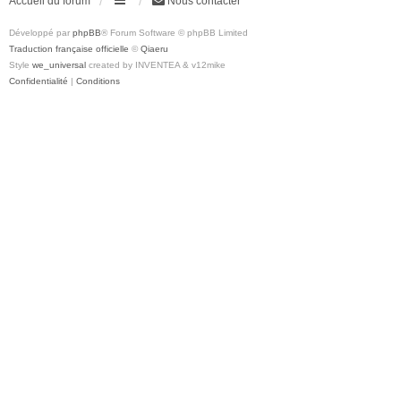
Accueil du forum
Nous contacter
Développé par
phpBB
® Forum Software © phpBB Limited
Traduction française officielle
©
Qiaeru
Style
we_universal
created by INVENTEA & v12mike
Confidentialité
|
Conditions