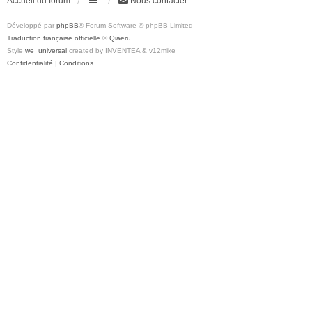
Accueil du forum
Nous contacter
Développé par
phpBB
® Forum Software © phpBB Limited
Traduction française officielle
©
Qiaeru
Style
we_universal
created by INVENTEA & v12mike
Confidentialité
|
Conditions