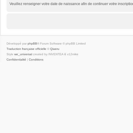
Veuillez renseigner votre date de naissance afin de continuer votre inscriptio
Développé par
phpBB
® Forum Software © phpBB Limited
Traduction française officielle
©
Qiaeru
Style
we_universal
created by INVENTEA & v12mike
Confidentialité
|
Conditions