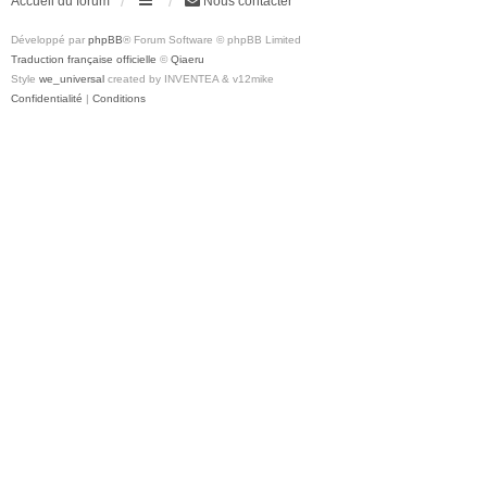
Accueil du forum
Nous contacter
Développé par
phpBB
® Forum Software © phpBB Limited
Traduction française officielle
©
Qiaeru
Style
we_universal
created by INVENTEA & v12mike
Confidentialité
|
Conditions