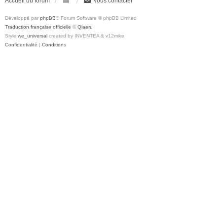
Accueil du forum
Nous contacter
Développé par
phpBB
® Forum Software © phpBB Limited
Traduction française officielle
©
Qiaeru
Style
we_universal
created by INVENTEA & v12mike
Confidentialité
|
Conditions