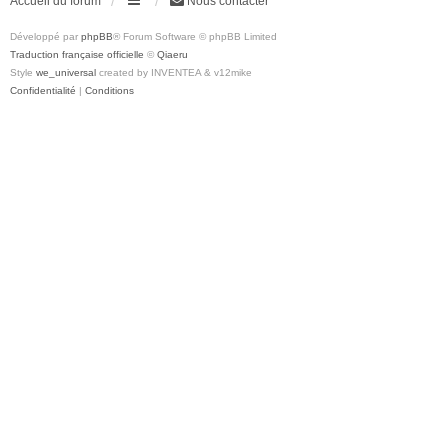
Accueil du forum
Nous contacter
Développé par
phpBB
® Forum Software © phpBB Limited
Traduction française officielle
©
Qiaeru
Style
we_universal
created by INVENTEA & v12mike
Confidentialité
|
Conditions