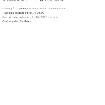
Accueil du forum
Nous contacter
Développé par
phpBB
® Forum Software © phpBB Limited
Traduction française officielle
©
Qiaeru
Style
we_universal
created by INVENTEA & v12mike
Confidentialité
|
Conditions