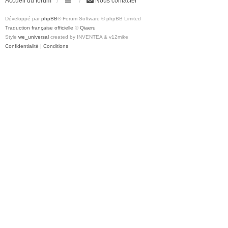
Accueil du forum
Nous contacter
Développé par
phpBB
® Forum Software © phpBB Limited
Traduction française officielle
©
Qiaeru
Style
we_universal
created by INVENTEA & v12mike
Confidentialité
|
Conditions