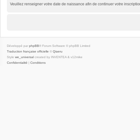
Veuillez renseigner votre date de naissance afin de continuer votre inscriptio
Développé par
phpBB
® Forum Software © phpBB Limited
Traduction française officielle
©
Qiaeru
Style
we_universal
created by INVENTEA & v12mike
Confidentialité
|
Conditions