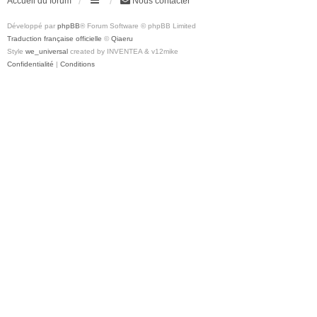
Accueil du forum
Nous contacter
Développé par
phpBB
® Forum Software © phpBB Limited
Traduction française officielle
©
Qiaeru
Style
we_universal
created by INVENTEA & v12mike
Confidentialité
|
Conditions