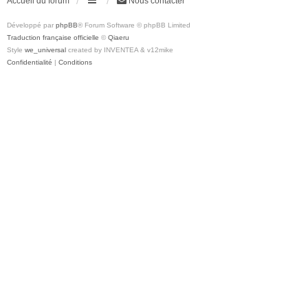
Accueil du forum
Nous contacter
Développé par
phpBB
® Forum Software © phpBB Limited
Traduction française officielle
©
Qiaeru
Style
we_universal
created by INVENTEA & v12mike
Confidentialité
|
Conditions