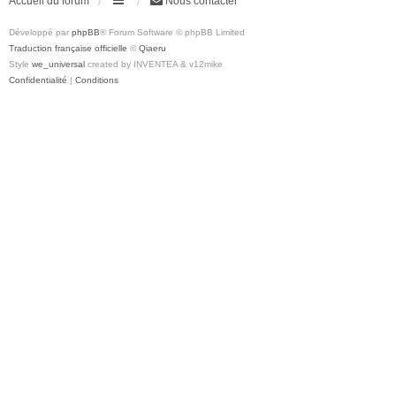
Accueil du forum
Nous contacter
Développé par
phpBB
® Forum Software © phpBB Limited
Traduction française officielle
©
Qiaeru
Style
we_universal
created by INVENTEA & v12mike
Confidentialité
|
Conditions