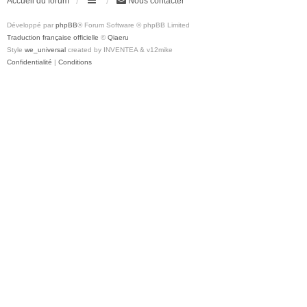
Accueil du forum
Nous contacter
Développé par
phpBB
® Forum Software © phpBB Limited
Traduction française officielle
©
Qiaeru
Style
we_universal
created by INVENTEA & v12mike
Confidentialité
|
Conditions