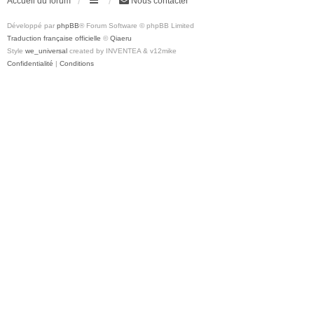
Accueil du forum
Nous contacter
Développé par
phpBB
® Forum Software © phpBB Limited
Traduction française officielle
©
Qiaeru
Style
we_universal
created by INVENTEA & v12mike
Confidentialité
|
Conditions