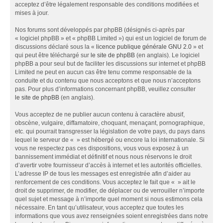
acceptez d’être légalement responsable des conditions modifiées et
mises à jour.
Nos forums sont développés par phpBB (désignés ci-après par
« logiciel phpBB » et « phpBB Limited ») qui est un logiciel de forum de
discussions déclaré sous la «
licence publique générale GNU 2.0
» et
qui peut être téléchargé sur
le site de phpBB
(en anglais). Le logiciel
phpBB a pour seul but de faciliter les discussions sur internet et phpBB
Limited ne peut en aucun cas être tenu comme responsable de la
conduite et du contenu que nous acceptons et que nous n’acceptons
pas. Pour plus d’informations concernant phpBB, veuillez consulter
le site de phpBB
(en anglais).
Vous acceptez de ne publier aucun contenu à caractère abusif,
obscène, vulgaire, diffamatoire, choquant, menaçant, pornographique,
etc. qui pourrait transgresser la législation de votre pays, du pays dans
lequel le serveur de « » est hébergé ou encore la loi internationale. Si
vous ne respectez pas ces dispositions, vous vous exposez à un
bannissement immédiat et définitif et nous nous réservons le droit
d’avertir votre fournisseur d’accès à internet et les autorités officielles.
L’adresse IP de tous les messages est enregistrée afin d’aider au
renforcement de ces conditions. Vous acceptez le fait que « » ait le
droit de supprimer, de modifier, de déplacer ou de verrouiller n’importe
quel sujet et message à n’importe quel moment si nous estimons cela
nécessaire. En tant qu’utilisateur, vous acceptez que toutes les
informations que vous avez renseignées soient enregistrées dans notre