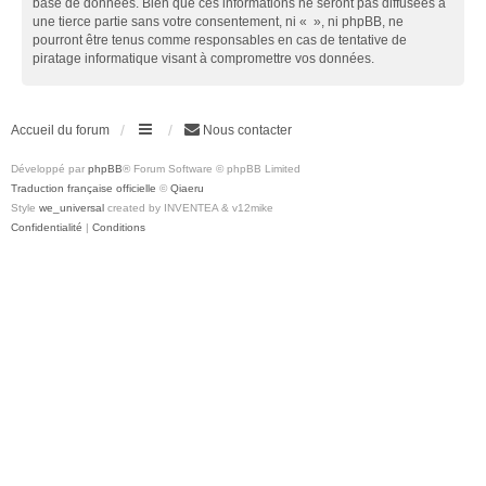
base de données. Bien que ces informations ne seront pas diffusées à
une tierce partie sans votre consentement, ni « », ni phpBB, ne
pourront être tenus comme responsables en cas de tentative de
piratage informatique visant à compromettre vos données.
Accueil du forum
Nous contacter
Développé par
phpBB
® Forum Software © phpBB Limited
Traduction française officielle
©
Qiaeru
Style
we_universal
created by INVENTEA & v12mike
Confidentialité
|
Conditions