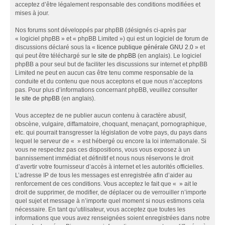
acceptez d’être légalement responsable des conditions modifiées et
mises à jour.
Nos forums sont développés par phpBB (désignés ci-après par
« logiciel phpBB » et « phpBB Limited ») qui est un logiciel de forum de
discussions déclaré sous la «
licence publique générale GNU 2.0
» et
qui peut être téléchargé sur
le site de phpBB
(en anglais). Le logiciel
phpBB a pour seul but de faciliter les discussions sur internet et phpBB
Limited ne peut en aucun cas être tenu comme responsable de la
conduite et du contenu que nous acceptons et que nous n’acceptons
pas. Pour plus d’informations concernant phpBB, veuillez consulter
le site de phpBB
(en anglais).
Vous acceptez de ne publier aucun contenu à caractère abusif,
obscène, vulgaire, diffamatoire, choquant, menaçant, pornographique,
etc. qui pourrait transgresser la législation de votre pays, du pays dans
lequel le serveur de « » est hébergé ou encore la loi internationale. Si
vous ne respectez pas ces dispositions, vous vous exposez à un
bannissement immédiat et définitif et nous nous réservons le droit
d’avertir votre fournisseur d’accès à internet et les autorités officielles.
L’adresse IP de tous les messages est enregistrée afin d’aider au
renforcement de ces conditions. Vous acceptez le fait que « » ait le
droit de supprimer, de modifier, de déplacer ou de verrouiller n’importe
quel sujet et message à n’importe quel moment si nous estimons cela
nécessaire. En tant qu’utilisateur, vous acceptez que toutes les
informations que vous avez renseignées soient enregistrées dans notre