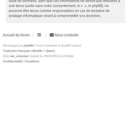
base de données. Bien que ces informations ne seront pas diffusées à
une tierce partie sans votre consentement, ni « », ni phpBB, ne
pourront être tenus comme responsables en cas de tentative de
piratage informatique visant à compromettre vos données.
Accueil du forum
Nous contacter
Développé par
phpBB
® Forum Software © phpBB Limited
Traduction française officielle
©
Qiaeru
Style
we_universal
created by INVENTEA & v12mike
Confidentialité
|
Conditions