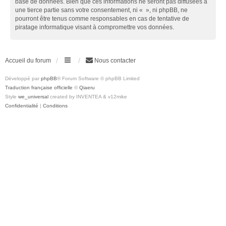
base de données. Bien que ces informations ne seront pas diffusées à
une tierce partie sans votre consentement, ni « », ni phpBB, ne
pourront être tenus comme responsables en cas de tentative de
piratage informatique visant à compromettre vos données.
Accueil du forum
Nous contacter
Développé par
phpBB
® Forum Software © phpBB Limited
Traduction française officielle
©
Qiaeru
Style
we_universal
created by INVENTEA & v12mike
Confidentialité
|
Conditions