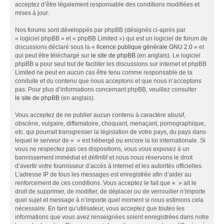
acceptez d’être légalement responsable des conditions modifiées et
mises à jour.
Nos forums sont développés par phpBB (désignés ci-après par
« logiciel phpBB » et « phpBB Limited ») qui est un logiciel de forum de
discussions déclaré sous la «
licence publique générale GNU 2.0
» et
qui peut être téléchargé sur
le site de phpBB
(en anglais). Le logiciel
phpBB a pour seul but de faciliter les discussions sur internet et phpBB
Limited ne peut en aucun cas être tenu comme responsable de la
conduite et du contenu que nous acceptons et que nous n’acceptons
pas. Pour plus d’informations concernant phpBB, veuillez consulter
le site de phpBB
(en anglais).
Vous acceptez de ne publier aucun contenu à caractère abusif,
obscène, vulgaire, diffamatoire, choquant, menaçant, pornographique,
etc. qui pourrait transgresser la législation de votre pays, du pays dans
lequel le serveur de « » est hébergé ou encore la loi internationale. Si
vous ne respectez pas ces dispositions, vous vous exposez à un
bannissement immédiat et définitif et nous nous réservons le droit
d’avertir votre fournisseur d’accès à internet et les autorités officielles.
L’adresse IP de tous les messages est enregistrée afin d’aider au
renforcement de ces conditions. Vous acceptez le fait que « » ait le
droit de supprimer, de modifier, de déplacer ou de verrouiller n’importe
quel sujet et message à n’importe quel moment si nous estimons cela
nécessaire. En tant qu’utilisateur, vous acceptez que toutes les
informations que vous avez renseignées soient enregistrées dans notre