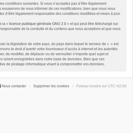
des conditions suivantes. Si vous n’acceptez pas d’être légalement
us essaierons de vous informer de ces modifications, bien que nous vous
ptez d’être légalement responsable des conditions modifiées et mises à jour.
s la «
licence publique générale GNU 2.0
» et qui peut être téléchargé sur
me responsable de la conduite et du contenu que nous acceptons et que nous
er la législation de votre pays, du pays dans lequel le serveur de « » est
ns le droit d’avertir votre fournisseur d’accès à internet et les autorités
er, de modifier, de déplacer ou de verrouiller n’importe quel sujet et
ées soient enregistrées dans notre base de données. Bien que ces
ative de piratage informatique visant à compromettre vos données.
Nous contacter
Supprimer les cookies
Fuseau horaire sur
UTC+02:00