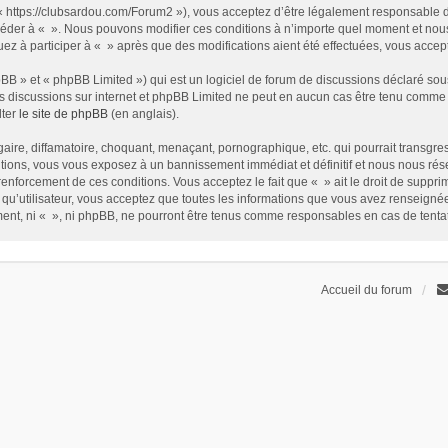
t « https://clubsardou.com/Forum2 »), vous acceptez d’être légalement responsable 
 accéder à « ». Nous pouvons modifier ces conditions à n’importe quel moment et no
nuez à participer à « » après que des modifications aient été effectuées, vous acce
B » et « phpBB Limited ») qui est un logiciel de forum de discussions déclaré sou
r les discussions sur internet et phpBB Limited ne peut en aucun cas être tenu com
lter
le site de phpBB
(en anglais).
ire, diffamatoire, choquant, menaçant, pornographique, etc. qui pourrait transgress
ions, vous vous exposez à un bannissement immédiat et définitif et nous nous réservo
renforcement de ces conditions. Vous acceptez le fait que « » ait le droit de supprim
qu’utilisateur, vous acceptez que toutes les informations que vous avez renseign
ement, ni « », ni phpBB, ne pourront être tenus comme responsables en cas de tent
Accueil du forum