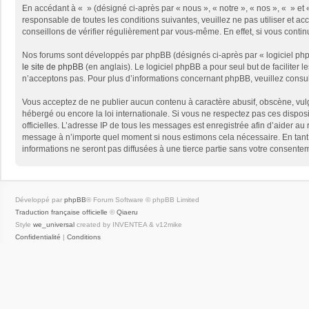
En accédant à « » (désigné ci-après par « nous », « notre », « nos », « » e
responsable de toutes les conditions suivantes, veuillez ne pas utiliser et
conseillons de vérifier régulièrement par vous-même. En effet, si vous conti
Nos forums sont développés par phpBB (désignés ci-après par « logiciel phpB
le site de phpBB
(en anglais). Le logiciel phpBB a pour seul but de facilite
n’acceptons pas. Pour plus d’informations concernant phpBB, veuillez consu
Vous acceptez de ne publier aucun contenu à caractère abusif, obscène, vulga
hébergé ou encore la loi internationale. Si vous ne respectez pas ces disposit
officielles. L’adresse IP de tous les messages est enregistrée afin d’aider au 
message à n’importe quel moment si nous estimons cela nécessaire. En tant 
informations ne seront pas diffusées à une tierce partie sans votre consent
Développé par
phpBB
® Forum Software © phpBB Limited
Traduction française officielle
©
Qiaeru
Style
we_universal
created by INVENTEA & v12mike
Confidentialité
|
Conditions