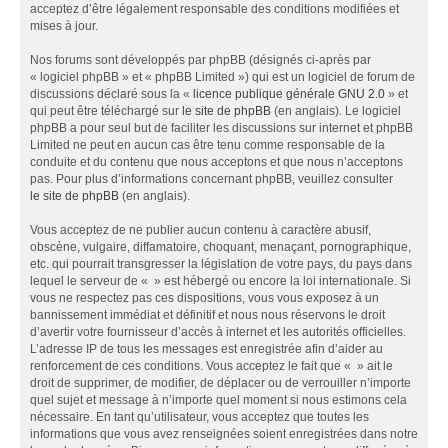
acceptez d’être légalement responsable des conditions modifiées et
mises à jour.
Nos forums sont développés par phpBB (désignés ci-après par
« logiciel phpBB » et « phpBB Limited ») qui est un logiciel de forum de
discussions déclaré sous la «
licence publique générale GNU 2.0
» et
qui peut être téléchargé sur
le site de phpBB
(en anglais). Le logiciel
phpBB a pour seul but de faciliter les discussions sur internet et phpBB
Limited ne peut en aucun cas être tenu comme responsable de la
conduite et du contenu que nous acceptons et que nous n’acceptons
pas. Pour plus d’informations concernant phpBB, veuillez consulter
le site de phpBB
(en anglais).
Vous acceptez de ne publier aucun contenu à caractère abusif,
obscène, vulgaire, diffamatoire, choquant, menaçant, pornographique,
etc. qui pourrait transgresser la législation de votre pays, du pays dans
lequel le serveur de « » est hébergé ou encore la loi internationale. Si
vous ne respectez pas ces dispositions, vous vous exposez à un
bannissement immédiat et définitif et nous nous réservons le droit
d’avertir votre fournisseur d’accès à internet et les autorités officielles.
L’adresse IP de tous les messages est enregistrée afin d’aider au
renforcement de ces conditions. Vous acceptez le fait que « » ait le
droit de supprimer, de modifier, de déplacer ou de verrouiller n’importe
quel sujet et message à n’importe quel moment si nous estimons cela
nécessaire. En tant qu’utilisateur, vous acceptez que toutes les
informations que vous avez renseignées soient enregistrées dans notre