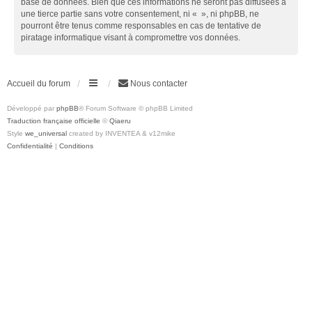
base de données. Bien que ces informations ne seront pas diffusées à
une tierce partie sans votre consentement, ni « », ni phpBB, ne
pourront être tenus comme responsables en cas de tentative de
piratage informatique visant à compromettre vos données.
Accueil du forum
Nous contacter
Développé par
phpBB
® Forum Software © phpBB Limited
Traduction française officielle
©
Qiaeru
Style
we_universal
created by INVENTEA & v12mike
Confidentialité
|
Conditions