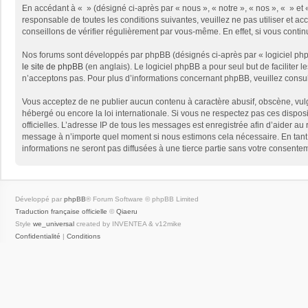
En accédant à « » (désigné ci-après par « nous », « notre », « nos », « » e
responsable de toutes les conditions suivantes, veuillez ne pas utiliser et
conseillons de vérifier régulièrement par vous-même. En effet, si vous conti
Nos forums sont développés par phpBB (désignés ci-après par « logiciel phpB
le site de phpBB
(en anglais). Le logiciel phpBB a pour seul but de facilite
n’acceptons pas. Pour plus d’informations concernant phpBB, veuillez consu
Vous acceptez de ne publier aucun contenu à caractère abusif, obscène, vulga
hébergé ou encore la loi internationale. Si vous ne respectez pas ces disposit
officielles. L’adresse IP de tous les messages est enregistrée afin d’aider au 
message à n’importe quel moment si nous estimons cela nécessaire. En tant 
informations ne seront pas diffusées à une tierce partie sans votre consent
Développé par
phpBB
® Forum Software © phpBB Limited
Traduction française officielle
©
Qiaeru
Style
we_universal
created by INVENTEA & v12mike
Confidentialité
|
Conditions