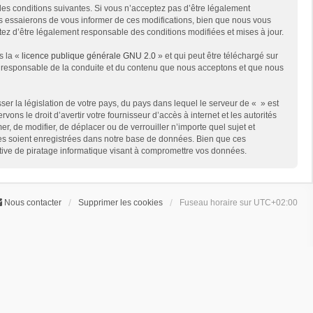
des conditions suivantes. Si vous n’acceptez pas d’être légalement
us essaierons de vous informer de ces modifications, bien que nous vous
ptez d’être légalement responsable des conditions modifiées et mises à jour.
s la «
licence publique générale GNU 2.0
» et qui peut être téléchargé sur
me responsable de la conduite et du contenu que nous acceptons et que nous
er la législation de votre pays, du pays dans lequel le serveur de « » est
ns le droit d’avertir votre fournisseur d’accès à internet et les autorités
er, de modifier, de déplacer ou de verrouiller n’importe quel sujet et
ées soient enregistrées dans notre base de données. Bien que ces
ative de piratage informatique visant à compromettre vos données.
Nous contacter
Supprimer les cookies
Fuseau horaire sur
UTC+02:00