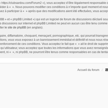
t « https://clubsardou.com/Forum2 »), vous acceptez d’être légalement responsable 
 accéder à « ». Nous pouvons modifier ces conditions à n’importe quel moment et no
nuez à participer à « » après que des modifications aient été effectuées, vous acce
B » et « phpBB Limited ») qui est un logiciel de forum de discussions déclaré sou
r les discussions sur internet et phpBB Limited ne peut en aucun cas être tenu com
lter
le site de phpBB
(en anglais).
ire, diffamatoire, choquant, menaçant, pornographique, etc. qui pourrait transgress
ions, vous vous exposez à un bannissement immédiat et définitif et nous nous réservo
renforcement de ces conditions. Vous acceptez le fait que « » ait le droit de supprim
qu’utilisateur, vous acceptez que toutes les informations que vous avez renseign
ement, ni « », ni phpBB, ne pourront être tenus comme responsables en cas de tent
Accueil du forum