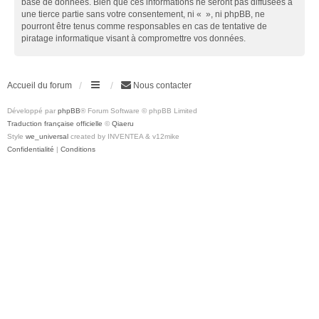
base de données. Bien que ces informations ne seront pas diffusées à
une tierce partie sans votre consentement, ni « », ni phpBB, ne
pourront être tenus comme responsables en cas de tentative de
piratage informatique visant à compromettre vos données.
Accueil du forum
Nous contacter
Développé par
phpBB
® Forum Software © phpBB Limited
Traduction française officielle
©
Qiaeru
Style
we_universal
created by INVENTEA & v12mike
Confidentialité
|
Conditions