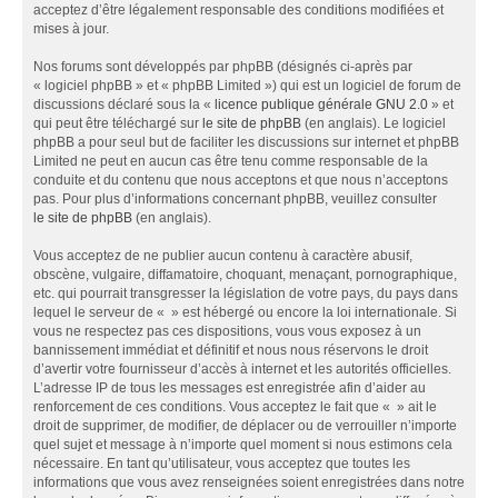
acceptez d’être légalement responsable des conditions modifiées et
mises à jour.
Nos forums sont développés par phpBB (désignés ci-après par
« logiciel phpBB » et « phpBB Limited ») qui est un logiciel de forum de
discussions déclaré sous la «
licence publique générale GNU 2.0
» et
qui peut être téléchargé sur
le site de phpBB
(en anglais). Le logiciel
phpBB a pour seul but de faciliter les discussions sur internet et phpBB
Limited ne peut en aucun cas être tenu comme responsable de la
conduite et du contenu que nous acceptons et que nous n’acceptons
pas. Pour plus d’informations concernant phpBB, veuillez consulter
le site de phpBB
(en anglais).
Vous acceptez de ne publier aucun contenu à caractère abusif,
obscène, vulgaire, diffamatoire, choquant, menaçant, pornographique,
etc. qui pourrait transgresser la législation de votre pays, du pays dans
lequel le serveur de « » est hébergé ou encore la loi internationale. Si
vous ne respectez pas ces dispositions, vous vous exposez à un
bannissement immédiat et définitif et nous nous réservons le droit
d’avertir votre fournisseur d’accès à internet et les autorités officielles.
L’adresse IP de tous les messages est enregistrée afin d’aider au
renforcement de ces conditions. Vous acceptez le fait que « » ait le
droit de supprimer, de modifier, de déplacer ou de verrouiller n’importe
quel sujet et message à n’importe quel moment si nous estimons cela
nécessaire. En tant qu’utilisateur, vous acceptez que toutes les
informations que vous avez renseignées soient enregistrées dans notre