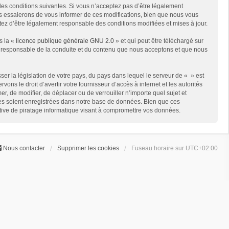
des conditions suivantes. Si vous n’acceptez pas d’être légalement
us essaierons de vous informer de ces modifications, bien que nous vous
ptez d’être légalement responsable des conditions modifiées et mises à jour.
s la «
licence publique générale GNU 2.0
» et qui peut être téléchargé sur
me responsable de la conduite et du contenu que nous acceptons et que nous
er la législation de votre pays, du pays dans lequel le serveur de « » est
ns le droit d’avertir votre fournisseur d’accès à internet et les autorités
er, de modifier, de déplacer ou de verrouiller n’importe quel sujet et
ées soient enregistrées dans notre base de données. Bien que ces
ative de piratage informatique visant à compromettre vos données.
Nous contacter
Supprimer les cookies
Fuseau horaire sur
UTC+02:00