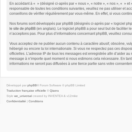
En accédant à « » (désigné ci-après par « nous », « notre », « nos », « » e
responsable de toutes les conditions suivantes, veuillez ne pas utiliser et
conseillons de vérifier régulièrement par vous-même. En effet, si vous conti
Nos forums sont développés par phpBB (désignés ci-après par « logiciel phpB
le site de phpBB
(en anglais). Le logiciel phpBB a pour seul but de facilite
n’acceptons pas. Pour plus d’informations concernant phpBB, veuillez consu
Vous acceptez de ne publier aucun contenu à caractère abusif, obscène, vulga
hébergé ou encore la loi internationale. Si vous ne respectez pas ces disposit
officielles. L’adresse IP de tous les messages est enregistrée afin d’aider au 
message à n’importe quel moment si nous estimons cela nécessaire. En tant 
informations ne seront pas diffusées à une tierce partie sans votre consent
Développé par
phpBB
® Forum Software © phpBB Limited
Traduction française officielle
©
Qiaeru
Style
we_universal
created by INVENTEA & v12mike
Confidentialité
|
Conditions