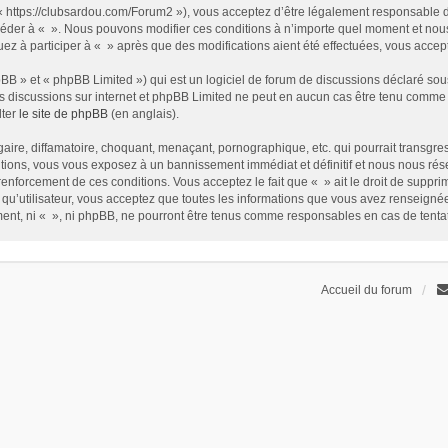
t « https://clubsardou.com/Forum2 »), vous acceptez d’être légalement responsable 
 accéder à « ». Nous pouvons modifier ces conditions à n’importe quel moment et no
nuez à participer à « » après que des modifications aient été effectuées, vous acce
B » et « phpBB Limited ») qui est un logiciel de forum de discussions déclaré sou
r les discussions sur internet et phpBB Limited ne peut en aucun cas être tenu com
lter
le site de phpBB
(en anglais).
ire, diffamatoire, choquant, menaçant, pornographique, etc. qui pourrait transgress
ions, vous vous exposez à un bannissement immédiat et définitif et nous nous réservo
renforcement de ces conditions. Vous acceptez le fait que « » ait le droit de supprim
qu’utilisateur, vous acceptez que toutes les informations que vous avez renseign
ement, ni « », ni phpBB, ne pourront être tenus comme responsables en cas de tent
Accueil du forum