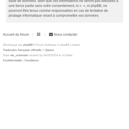
base de données. Bien que ces informations ne seront pas diffusées à
une tierce partie sans votre consentement, ni « », ni phpBB, ne
pourront être tenus comme responsables en cas de tentative de
piratage informatique visant à compromettre vos données.
Accueil du forum
Nous contacter
Développé par
phpBB
® Forum Software © phpBB Limited
Traduction française officielle
©
Qiaeru
Style
we_universal
created by INVENTEA & v12mike
Confidentialité
|
Conditions