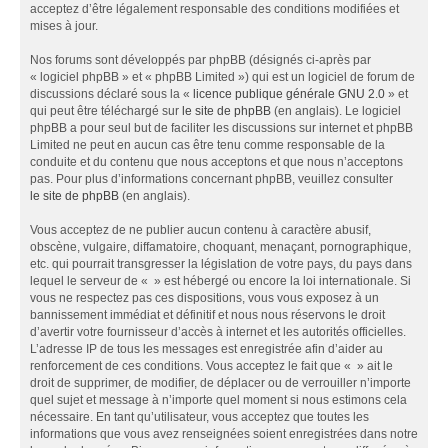
acceptez d’être légalement responsable des conditions modifiées et
mises à jour.
Nos forums sont développés par phpBB (désignés ci-après par
« logiciel phpBB » et « phpBB Limited ») qui est un logiciel de forum de
discussions déclaré sous la «
licence publique générale GNU 2.0
» et
qui peut être téléchargé sur
le site de phpBB
(en anglais). Le logiciel
phpBB a pour seul but de faciliter les discussions sur internet et phpBB
Limited ne peut en aucun cas être tenu comme responsable de la
conduite et du contenu que nous acceptons et que nous n’acceptons
pas. Pour plus d’informations concernant phpBB, veuillez consulter
le site de phpBB
(en anglais).
Vous acceptez de ne publier aucun contenu à caractère abusif,
obscène, vulgaire, diffamatoire, choquant, menaçant, pornographique,
etc. qui pourrait transgresser la législation de votre pays, du pays dans
lequel le serveur de « » est hébergé ou encore la loi internationale. Si
vous ne respectez pas ces dispositions, vous vous exposez à un
bannissement immédiat et définitif et nous nous réservons le droit
d’avertir votre fournisseur d’accès à internet et les autorités officielles.
L’adresse IP de tous les messages est enregistrée afin d’aider au
renforcement de ces conditions. Vous acceptez le fait que « » ait le
droit de supprimer, de modifier, de déplacer ou de verrouiller n’importe
quel sujet et message à n’importe quel moment si nous estimons cela
nécessaire. En tant qu’utilisateur, vous acceptez que toutes les
informations que vous avez renseignées soient enregistrées dans notre