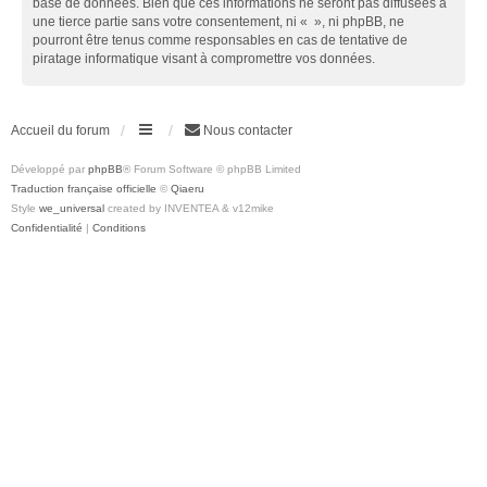
base de données. Bien que ces informations ne seront pas diffusées à
une tierce partie sans votre consentement, ni « », ni phpBB, ne
pourront être tenus comme responsables en cas de tentative de
piratage informatique visant à compromettre vos données.
Accueil du forum
Nous contacter
Développé par
phpBB
® Forum Software © phpBB Limited
Traduction française officielle
©
Qiaeru
Style
we_universal
created by INVENTEA & v12mike
Confidentialité
|
Conditions