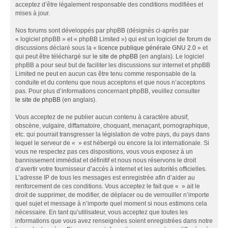
acceptez d’être légalement responsable des conditions modifiées et
mises à jour.
Nos forums sont développés par phpBB (désignés ci-après par
« logiciel phpBB » et « phpBB Limited ») qui est un logiciel de forum de
discussions déclaré sous la «
licence publique générale GNU 2.0
» et
qui peut être téléchargé sur
le site de phpBB
(en anglais). Le logiciel
phpBB a pour seul but de faciliter les discussions sur internet et phpBB
Limited ne peut en aucun cas être tenu comme responsable de la
conduite et du contenu que nous acceptons et que nous n’acceptons
pas. Pour plus d’informations concernant phpBB, veuillez consulter
le site de phpBB
(en anglais).
Vous acceptez de ne publier aucun contenu à caractère abusif,
obscène, vulgaire, diffamatoire, choquant, menaçant, pornographique,
etc. qui pourrait transgresser la législation de votre pays, du pays dans
lequel le serveur de « » est hébergé ou encore la loi internationale. Si
vous ne respectez pas ces dispositions, vous vous exposez à un
bannissement immédiat et définitif et nous nous réservons le droit
d’avertir votre fournisseur d’accès à internet et les autorités officielles.
L’adresse IP de tous les messages est enregistrée afin d’aider au
renforcement de ces conditions. Vous acceptez le fait que « » ait le
droit de supprimer, de modifier, de déplacer ou de verrouiller n’importe
quel sujet et message à n’importe quel moment si nous estimons cela
nécessaire. En tant qu’utilisateur, vous acceptez que toutes les
informations que vous avez renseignées soient enregistrées dans notre