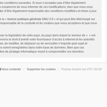
des conditions suivantes. Si vous n’acceptez pas d’être légalement
us essaierons de vous informer de ces modifications, bien que nous vous
ptez d’être légalement responsable des conditions modifiées et mises à jour.
s la «
licence publique générale GNU 2.0
» et qui peut être téléchargé sur
me responsable de la conduite et du contenu que nous acceptons et que nous
er la législation de votre pays, du pays dans lequel le serveur de « » est
ns le droit d’avertir votre fournisseur d’accès à internet et les autorités
er, de modifier, de déplacer ou de verrouiller n’importe quel sujet et
ées soient enregistrées dans notre base de données. Bien que ces
ative de piratage informatique visant à compromettre vos données.
Nous contacter
Supprimer les cookies
Fuseau horaire sur
UTC+02:00