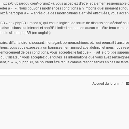
t « https://clubsardou.com/Forum2 »), vous acceptez d’être légalement responsable 
 accéder à « ». Nous pouvons modifier ces conditions à n’importe quel moment et no
nuez à participer à « » après que des modifications aient été effectuées, vous acce
B » et « phpBB Limited ») qui est un logiciel de forum de discussions déclaré sou
r les discussions sur internet et phpBB Limited ne peut en aucun cas être tenu com
lter
le site de phpBB
(en anglais).
ire, diffamatoire, choquant, menaçant, pornographique, etc. qui pourrait transgress
ions, vous vous exposez à un bannissement immédiat et définitif et nous nous réservo
renforcement de ces conditions. Vous acceptez le fait que « » ait le droit de supprim
qu’utilisateur, vous acceptez que toutes les informations que vous avez renseign
ement, ni « », ni phpBB, ne pourront être tenus comme responsables en cas de tent
Accueil du forum