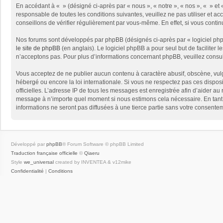
En accédant à « » (désigné ci-après par « nous », « notre », « nos », « » e
responsable de toutes les conditions suivantes, veuillez ne pas utiliser et
conseillons de vérifier régulièrement par vous-même. En effet, si vous conti
Nos forums sont développés par phpBB (désignés ci-après par « logiciel phpB
le site de phpBB
(en anglais). Le logiciel phpBB a pour seul but de facilite
n’acceptons pas. Pour plus d’informations concernant phpBB, veuillez consu
Vous acceptez de ne publier aucun contenu à caractère abusif, obscène, vulga
hébergé ou encore la loi internationale. Si vous ne respectez pas ces disposit
officielles. L’adresse IP de tous les messages est enregistrée afin d’aider au 
message à n’importe quel moment si nous estimons cela nécessaire. En tant 
informations ne seront pas diffusées à une tierce partie sans votre consent
Développé par
phpBB
® Forum Software © phpBB Limited
Traduction française officielle
©
Qiaeru
Style
we_universal
created by INVENTEA & v12mike
Confidentialité
|
Conditions