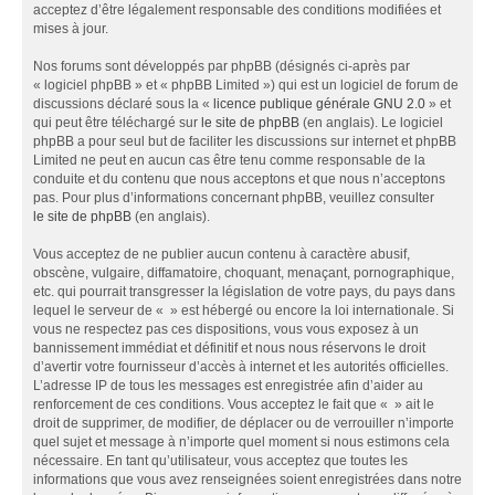
acceptez d’être légalement responsable des conditions modifiées et
mises à jour.
Nos forums sont développés par phpBB (désignés ci-après par
« logiciel phpBB » et « phpBB Limited ») qui est un logiciel de forum de
discussions déclaré sous la «
licence publique générale GNU 2.0
» et
qui peut être téléchargé sur
le site de phpBB
(en anglais). Le logiciel
phpBB a pour seul but de faciliter les discussions sur internet et phpBB
Limited ne peut en aucun cas être tenu comme responsable de la
conduite et du contenu que nous acceptons et que nous n’acceptons
pas. Pour plus d’informations concernant phpBB, veuillez consulter
le site de phpBB
(en anglais).
Vous acceptez de ne publier aucun contenu à caractère abusif,
obscène, vulgaire, diffamatoire, choquant, menaçant, pornographique,
etc. qui pourrait transgresser la législation de votre pays, du pays dans
lequel le serveur de « » est hébergé ou encore la loi internationale. Si
vous ne respectez pas ces dispositions, vous vous exposez à un
bannissement immédiat et définitif et nous nous réservons le droit
d’avertir votre fournisseur d’accès à internet et les autorités officielles.
L’adresse IP de tous les messages est enregistrée afin d’aider au
renforcement de ces conditions. Vous acceptez le fait que « » ait le
droit de supprimer, de modifier, de déplacer ou de verrouiller n’importe
quel sujet et message à n’importe quel moment si nous estimons cela
nécessaire. En tant qu’utilisateur, vous acceptez que toutes les
informations que vous avez renseignées soient enregistrées dans notre