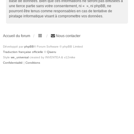
base de données. Bien que ces informations ne seront pas diffusées à
une tierce partie sans votre consentement, ni « », ni phpBB, ne
pourront être tenus comme responsables en cas de tentative de
piratage informatique visant à compromettre vos données.
Accueil du forum
Nous contacter
Développé par
phpBB
® Forum Software © phpBB Limited
Traduction française officielle
©
Qiaeru
Style
we_universal
created by INVENTEA & v12mike
Confidentialité
|
Conditions