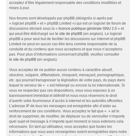
acceptez d’être légalement responsable des conditions modifiées et
mises à jour.
Nos forums sont développés par phpBB (désignés ci-après par
« logiciel phpBB » et « phpBB Limited ») qui est un logiciel de forum de
discussions déclaré sous la «
licence publique générale GNU 2.0
» et
qui peut être téléchargé sur
le site de phpBB
(en anglais). Le logiciel
phpBB a pour seul but de faciliter les discussions sur internet et phpBB
Limited ne peut en aucun cas être tenu comme responsable de la
conduite et du contenu que nous acceptons et que nous n’acceptons
pas. Pour plus d’informations concernant phpBB, veuillez consulter
le site de phpBB
(en anglais).
Vous acceptez de ne publier aucun contenu à caractère abusif,
obscène, vulgaire, diffamatoire, choquant, menaçant, pornographique,
etc. qui pourrait transgresser la législation de votre pays, du pays dans
lequel le serveur de « » est hébergé ou encore la loi internationale. Si
vous ne respectez pas ces dispositions, vous vous exposez à un
bannissement immédiat et définitif et nous nous réservons le droit
d’avertir votre fournisseur d’accès à internet et les autorités officielles.
L’adresse IP de tous les messages est enregistrée afin d’aider au
renforcement de ces conditions. Vous acceptez le fait que « » ait le
droit de supprimer, de modifier, de déplacer ou de verrouiller n’importe
quel sujet et message à n’importe quel moment si nous estimons cela
nécessaire. En tant qu’utilisateur, vous acceptez que toutes les
informations que vous avez renseignées soient enregistrées dans notre