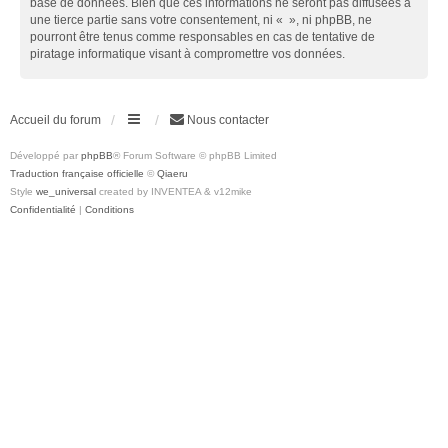
base de données. Bien que ces informations ne seront pas diffusées à
une tierce partie sans votre consentement, ni « », ni phpBB, ne
pourront être tenus comme responsables en cas de tentative de
piratage informatique visant à compromettre vos données.
Accueil du forum
Nous contacter
Développé par
phpBB
® Forum Software © phpBB Limited
Traduction française officielle
©
Qiaeru
Style
we_universal
created by INVENTEA & v12mike
Confidentialité
|
Conditions