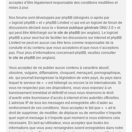
acceptez d’être légalement responsable des conditions modifiées et
mises à jour.
Nos forums sont développés par phpBB (désignés ci-après par
« logiciel phpBB » et « phpBB Limited ») qui est un logiciel de forum de
discussions déclaré sous la «
licence publique générale GNU 2.0
» et
qui peut être téléchargé sur
le site de phpBB
(en anglais). Le logiciel
phpBB a pour seul but de faciliter les discussions sur internet et phpBB
Limited ne peut en aucun cas être tenu comme responsable de la
conduite et du contenu que nous acceptons et que nous n’acceptons
pas. Pour plus d’informations concernant phpBB, veuillez consulter
le site de phpBB
(en anglais).
Vous acceptez de ne publier aucun contenu à caractère abusif,
obscène, vulgaire, diffamatoire, choquant, menaçant, pornographique,
etc. qui pourrait transgresser la législation de votre pays, du pays dans
lequel le serveur de « » est hébergé ou encore la loi internationale. Si
vous ne respectez pas ces dispositions, vous vous exposez à un
bannissement immédiat et définitif et nous nous réservons le droit
d’avertir votre fournisseur d’accès à internet et les autorités officielles.
L’adresse IP de tous les messages est enregistrée afin d’aider au
renforcement de ces conditions. Vous acceptez le fait que « » ait le
droit de supprimer, de modifier, de déplacer ou de verrouiller n’importe
quel sujet et message à n’importe quel moment si nous estimons cela
nécessaire. En tant qu’utilisateur, vous acceptez que toutes les
informations que vous avez renseignées soient enregistrées dans notre