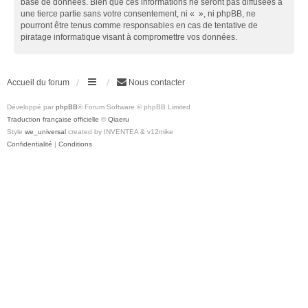
base de données. Bien que ces informations ne seront pas diffusées à
une tierce partie sans votre consentement, ni « », ni phpBB, ne
pourront être tenus comme responsables en cas de tentative de
piratage informatique visant à compromettre vos données.
Accueil du forum
Nous contacter
Développé par
phpBB
® Forum Software © phpBB Limited
Traduction française officielle
©
Qiaeru
Style
we_universal
created by INVENTEA & v12mike
Confidentialité
|
Conditions