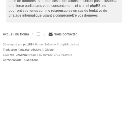
base de données. Bien que ces informations ne seront pas diffusées à
une tierce partie sans votre consentement, ni « », ni phpBB, ne
pourront être tenus comme responsables en cas de tentative de
piratage informatique visant à compromettre vos données.
Accueil du forum
Nous contacter
Développé par
phpBB
® Forum Software © phpBB Limited
Traduction française officielle
©
Qiaeru
Style
we_universal
created by INVENTEA & v12mike
Confidentialité
|
Conditions