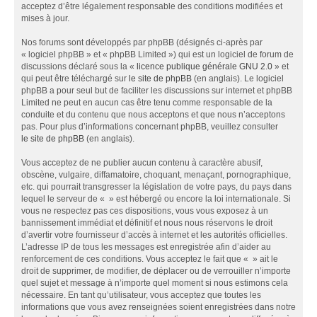
acceptez d’être légalement responsable des conditions modifiées et
mises à jour.
Nos forums sont développés par phpBB (désignés ci-après par
« logiciel phpBB » et « phpBB Limited ») qui est un logiciel de forum de
discussions déclaré sous la «
licence publique générale GNU 2.0
» et
qui peut être téléchargé sur
le site de phpBB
(en anglais). Le logiciel
phpBB a pour seul but de faciliter les discussions sur internet et phpBB
Limited ne peut en aucun cas être tenu comme responsable de la
conduite et du contenu que nous acceptons et que nous n’acceptons
pas. Pour plus d’informations concernant phpBB, veuillez consulter
le site de phpBB
(en anglais).
Vous acceptez de ne publier aucun contenu à caractère abusif,
obscène, vulgaire, diffamatoire, choquant, menaçant, pornographique,
etc. qui pourrait transgresser la législation de votre pays, du pays dans
lequel le serveur de « » est hébergé ou encore la loi internationale. Si
vous ne respectez pas ces dispositions, vous vous exposez à un
bannissement immédiat et définitif et nous nous réservons le droit
d’avertir votre fournisseur d’accès à internet et les autorités officielles.
L’adresse IP de tous les messages est enregistrée afin d’aider au
renforcement de ces conditions. Vous acceptez le fait que « » ait le
droit de supprimer, de modifier, de déplacer ou de verrouiller n’importe
quel sujet et message à n’importe quel moment si nous estimons cela
nécessaire. En tant qu’utilisateur, vous acceptez que toutes les
informations que vous avez renseignées soient enregistrées dans notre