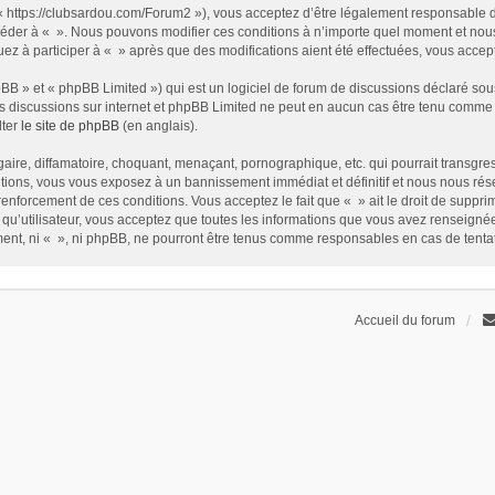
t « https://clubsardou.com/Forum2 »), vous acceptez d’être légalement responsable 
 accéder à « ». Nous pouvons modifier ces conditions à n’importe quel moment et no
nuez à participer à « » après que des modifications aient été effectuées, vous acce
B » et « phpBB Limited ») qui est un logiciel de forum de discussions déclaré sou
r les discussions sur internet et phpBB Limited ne peut en aucun cas être tenu com
lter
le site de phpBB
(en anglais).
ire, diffamatoire, choquant, menaçant, pornographique, etc. qui pourrait transgress
ions, vous vous exposez à un bannissement immédiat et définitif et nous nous réservo
renforcement de ces conditions. Vous acceptez le fait que « » ait le droit de supprim
qu’utilisateur, vous acceptez que toutes les informations que vous avez renseign
ement, ni « », ni phpBB, ne pourront être tenus comme responsables en cas de tent
Accueil du forum