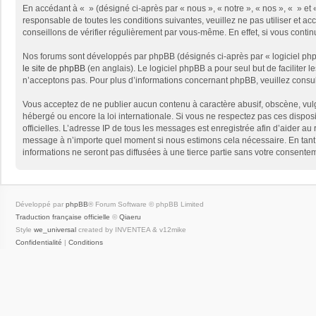
En accédant à « » (désigné ci-après par « nous », « notre », « nos », « » e
responsable de toutes les conditions suivantes, veuillez ne pas utiliser et
conseillons de vérifier régulièrement par vous-même. En effet, si vous conti
Nos forums sont développés par phpBB (désignés ci-après par « logiciel phpB
le site de phpBB
(en anglais). Le logiciel phpBB a pour seul but de facilite
n’acceptons pas. Pour plus d’informations concernant phpBB, veuillez consu
Vous acceptez de ne publier aucun contenu à caractère abusif, obscène, vulga
hébergé ou encore la loi internationale. Si vous ne respectez pas ces disposit
officielles. L’adresse IP de tous les messages est enregistrée afin d’aider au 
message à n’importe quel moment si nous estimons cela nécessaire. En tant 
informations ne seront pas diffusées à une tierce partie sans votre consent
Développé par
phpBB
® Forum Software © phpBB Limited
Traduction française officielle
©
Qiaeru
Style
we_universal
created by INVENTEA & v12mike
Confidentialité
|
Conditions