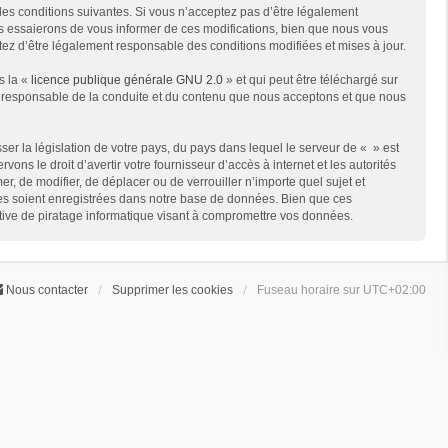
des conditions suivantes. Si vous n’acceptez pas d’être légalement
us essaierons de vous informer de ces modifications, bien que nous vous
ptez d’être légalement responsable des conditions modifiées et mises à jour.
s la «
licence publique générale GNU 2.0
» et qui peut être téléchargé sur
me responsable de la conduite et du contenu que nous acceptons et que nous
er la législation de votre pays, du pays dans lequel le serveur de « » est
ns le droit d’avertir votre fournisseur d’accès à internet et les autorités
er, de modifier, de déplacer ou de verrouiller n’importe quel sujet et
ées soient enregistrées dans notre base de données. Bien que ces
ative de piratage informatique visant à compromettre vos données.
Nous contacter
Supprimer les cookies
Fuseau horaire sur
UTC+02:00